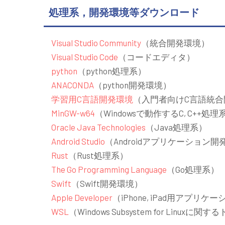
処理系，開発環境等ダウンロード
Visual Studio Community
（統合開発環境）
Visual Studio Code
（コードエディタ）
python
（python処理系）
ANACONDA
（python開発環境）
学習用C言語開発環境
（入門者向けC言語統合
MinGW-w64
（Windowsで動作するC, C++処理
Oracle Java Technologies
（Java処理系）
Android Studio
（Androidアプリケーション開
Rust
（Rust処理系）
The Go Programming Language
（Go処理系）
Swift
（Swift開発環境）
Apple Developer
（iPhone, iPad用アプリ
WSL
（Windows Subsystem for Linux