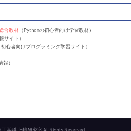
る総合教材
（Pythonの初心者向け学習教材）
情報サイト）
る初心者向けプログラミング学習サイト）
）
る情報）
報工学科
上嶋研究室
All Rights Reserved.